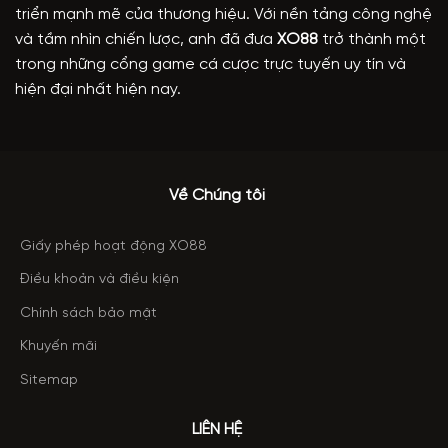
triển mạnh mẽ của thương hiệu. Với nền tảng công nghệ
và tầm nhìn chiến lược, anh đã đưa
XO88
trở thành một
trong những cổng game cá cược trực tuyến uy tín và
hiện đại nhất hiện nay.
Về Chúng tôi
Giấy phép hoạt động XO88
Điều khoản và điều kiện
Chính sách bảo mật
Khuyến mãi
Sitemap
LIÊN HỆ