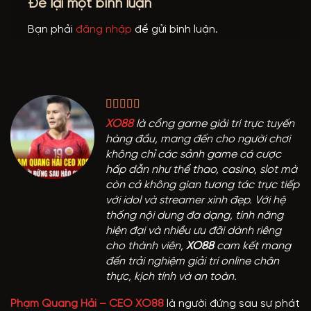
Để lại một bình luận
Bạn phải
đăng nhập
để gửi bình luận.
XO88
là cổng game giải trí trực tuyến
hàng đầu, mang đến cho người chơi
không chỉ các sảnh game cá cược
hấp dẫn như thể thao, casino, slot mà
còn cả không gian tương tác trực tiếp
với idol và streamer xinh đẹp. Với hệ
thống nội dung đa dạng, tính năng
hiện đại và nhiều ưu đãi dành riêng
cho thành viên,
XO88
cam kết mang
đến trải nghiệm giải trí online chân
thực, kịch tính và an toàn.
Phạm Quang Hải – CEO XO88
là người đứng sau sự phát