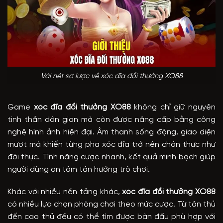
Vài nét sơ lược về xóc đĩa đổi thưởng XO88
Game
xóc đĩa đổi thưởng XO88
không chỉ giữ nguyên
tinh thần dân gian mà còn được nâng cấp bằng công
nghệ hình ảnh hiện đại. Âm thanh sống động, giao diện
mượt mà khiến từng pha xóc đĩa trở nên chân thực như
đời thực. Tính năng cược nhanh, kết quả minh bạch giúp
người dùng an tâm tận hưởng trò chơi.
Khác với nhiều nền tảng khác,
xóc đĩa đổi thưởng XO88
có nhiều lựa chọn phòng chơi theo mức cược. Từ tân thủ
đến cao thủ đều có thể tìm được bàn đấu phù hợp với