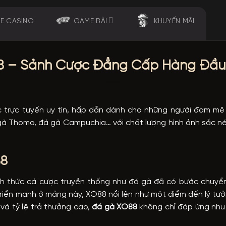
VE CASINO
GAME BÀI
KHUYẾN MÃI
 – Sảnh Cược Đẳng Cấp Hàng Đầu
c trực tuyến uy tín, hấp dẫn dành cho những người đam mê
gà Thomo, đá gà Campuchia… với chất lượng hình ảnh sắc nét,
88
nh thức cá cược truyền thống như đá gà đã có bước chuyển
riển mạnh ở mảng này, XO88 nổi lên như một điểm đến lý tưở
và tỷ lệ trả thưởng cao,
đá gà XO88
không chỉ đáp ứng nhu 