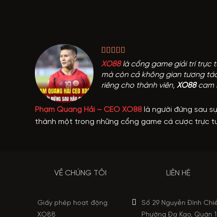
XO88
là cổng game giải trí trự
mà còn cả không gian tương tác t
riêng cho thành viên,
XO88
cam k
Phạm Quang Hải – CEO XO88
là người đứng sau sự
thành một trong những cổng game cá cược trực tuyế
VỀ CHÚNG TÔI
LIÊN HỆ
Giấy phép hoạt động
Số 29 Nguyễn Đình Chi
XO88
Phường Đa Kao, Quận 1