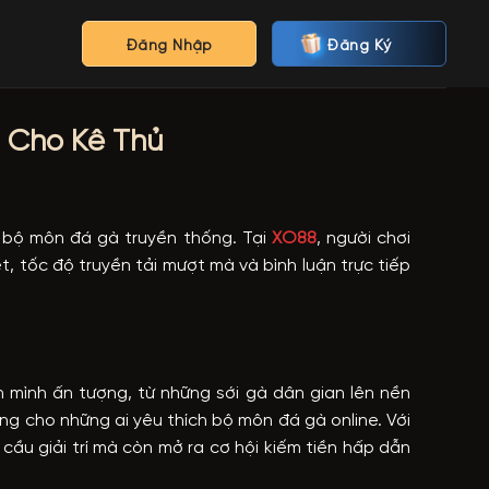
Đăng Nhập
Đăng Ký
 Cho Kê Thủ
 bộ môn đá gà truyền thống. Tại
XO88
, người chơi
 tốc độ truyền tải mượt mà và bình luận trực tiếp
 mình ấn tượng, từ những sới gà dân gian lên nền
ng cho những ai yêu thích bộ môn đá gà online. Với
cầu giải trí mà còn mở ra cơ hội kiếm tiền hấp dẫn