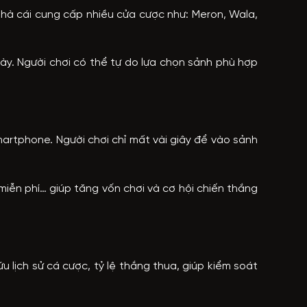
 Nhà cái cung cấp nhiều cửa cược như: Meron, Wala,
ày. Người chơi có thể tự do lựa chọn sảnh phù hợp
martphone. Người chơi chỉ mất vài giây để vào sảnh
miễn phí… giúp tăng vốn chơi và cơ hội chiến thắng
 lịch sử cá cược, tỷ lệ thắng thua, giúp kiểm soát