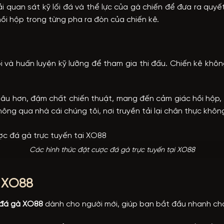
i quan sát kỹ lối đá và thể lực của gà chiến để đưa ra quyế
ồi hộp trong từng pha ra đòn của chiến kê.
i và huấn luyện kỹ lưỡng để tham gia thi đấu. Chiến kê khôn
âu hơn, đậm chất chiến thuật, mang đến cảm giác hồi hộp, k
ông qua nhà cái chúng tôi, nơi truyền tải lại chân thực khôn
Các hình thức đặt cược đá gà trực tuyến tại XO88
à XO88
đá gà XO88
dành cho người mới, giúp bạn bắt đầu nhanh ch