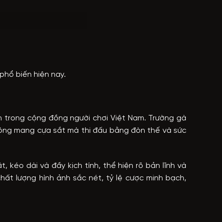
phổ biến hiện nay.
n trong cộng đồng người chơi Việt Nam. Trường gà
hông mang cựa sắt mà thi đấu bằng đòn thế và sức
kéo dài và đầy kịch tính, thể hiện rõ bản lĩnh và
chất lượng hình ảnh sắc nét, tỷ lệ cược minh bạch,