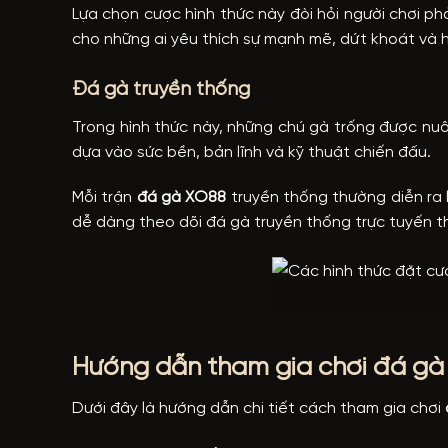
Lựa chọn cược hình thức này đòi hỏi người chơi phả
cho những ai yêu thích sự mạnh mẽ, dứt khoát và h
Đá gà truyền thống
Trong hình thức này, những chú gà trống được nuô
dựa vào sức bền, bản lĩnh và kỹ thuật chiến đấu.
Mỗi trận
đá gà XO88
truyền thống thường diễn ra l
dễ dàng theo dõi đá gà truyền thống trực tuyến th
Hướng dẫn tham gia chơi đá g
Dưới đây là hướng dẫn chi tiết cách tham gia chơi