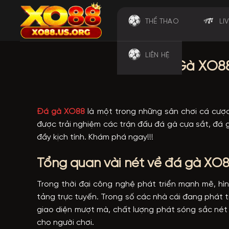
Chuyển
đến
THỂ THAO
LI
nội
dung
LIÊN HỆ
Đá Gà XO88
Đá gà XO88
là một trong những sân chơi cá cượ
được trải nghiệm các trận đấu đá gà cựa sắt, đá 
đầy kịch tính. Khám phá ngay!!!
Tổng quan vài nét về đá gà XO
Trong thời đại công nghệ phát triển mạnh mẽ, hì
tảng trực tuyến. Trong số các nhà cái đang phát t
giao diện mượt mà, chất lượng phát sóng sắc nét 
cho người chơi.