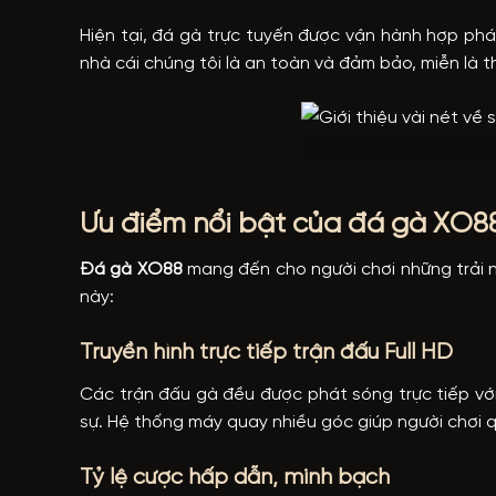
Hiện tại, đá gà trực tuyến được vận hành hợp phá
nhà cái chúng tôi là an toàn và đảm bảo, miễn là 
Ưu điểm nổi bật của đá gà XO8
Đá gà XO88
mang đến cho người chơi những trải n
này:
Truyền hình trực tiếp trận đấu Full HD
Các trận đấu gà đều được phát sóng trực tiếp vớ
sự. Hệ thống máy quay nhiều góc giúp người chơi q
Tỷ lệ cược hấp dẫn, minh bạch