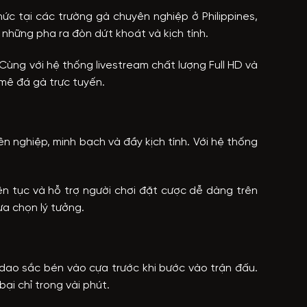
c tại các trường gà chuyên nghiệp ở Philippines,
n những pha ra đòn dứt khoát và kịch tính.
. Cùng với hệ thống livestream chất lượng Full HD và
 mê đá gà trực tuyến.
 nghiệp, minh bạch và đầy kịch tính. Với hệ thống
ên tục và hỗ trợ người chơi đặt cược dễ dàng trên
lựa chọn lý tưởng.
i dao sắc bén vào cựa trước khi bước vào trận đấu.
ại chỉ trong vài phút.