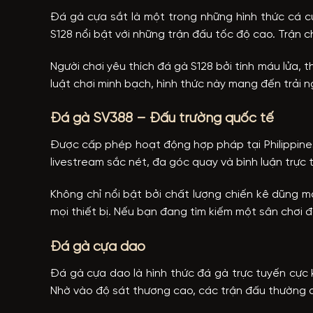
Đá gà cựa sắt là một trong những hình thức cá c
S128 nổi bật với những trận đấu tốc độ cao. Trận c
Người chơi yêu thích đá gà S128 bởi tính máu lửa, t
luật chơi minh bạch, hình thức này mang đến trải 
Đá gà SV388 – Đấu trường quốc tế
Được cấp phép hoạt động hợp pháp tại Philippines
livestream sắc nét, đa góc quay và bình luận trực 
Không chỉ nổi bật bởi chất lượng chiến kê dũng m
mọi thiết bị. Nếu bạn đang tìm kiếm một sân chơi 
Đá gà cựa dao
Đá gà cựa dao là hình thức đá gà trực tuyến cực k
Nhờ vào độ sát thương cao, các trận đấu thường di