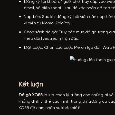
Đăng ký tài khoản: Người chơi truy cập vào web
email, số điện thoại… sau đó xác nhận để tạo tà
Nạp tiền: Sau khi đăng ký, hội viên cần nạp ti
ví điện tử Momo, ZaloPay…
Chọn sảnh đá gà: Truy cập mục đá gà trong giao
theo dõi livestream trận đấu.
Đặt cược: Chọn cửa cược Meron (gà đỏ), Wala (
Kết luận
Đá gà XO88
là lựa chọn lý tưởng cho những ai yê
khẳng định vị thế của mình trong thị trường cá c
XO88 để cảm nhận sự khác biệt!