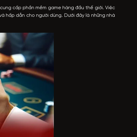
à cung cấp phần mềm game hàng đầu thế giới. Việc
và hấp dẫn cho người dùng. Dưới đây là những nhà