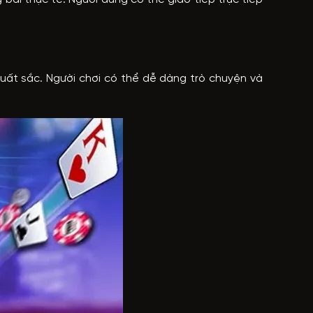
xuất sắc. Người chơi có thể dễ dàng trò chuyện và