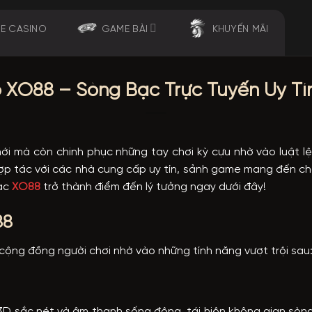
VE CASINO
GAME BÀI
KHUYẾN MÃI
o XO88 – Sòng Bạc Trực Tuyến Uy Tí
i mà còn chinh phục những tay chơi kỳ cựu nhờ vào luật lệ
 hợp tác với các nhà cung cấp uy tín, sảnh game mang đến ch
bạc
XO88
trở thành điểm đến lý tưởng ngay dưới đây!
88
cộng đồng người chơi nhờ vào những tính năng vượt trội sau
3D sắc nét và âm thanh sống động, tái hiện không gian sòng 