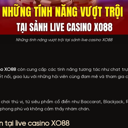
Những tính năng vượt trội tại sảnh live casino XO88
ino XO88
còn cung cấp các tính năng tương tác như chat trự
t nối, giao lưu với những hội viên cùng đam mê và tham gia 
chơi thú vị, từ siêu phẩm cổ điển như Baccarat, Blackjack,
ọn phong phú và không cảm thấy nhàm chán.
 tại live casino XO88