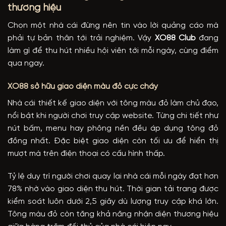
thương hiệu
Chọn một nhà cái đừng nên tin vào lời quảng cáo mà
phải tự bản thân tới trải nghiệm. Vậy
XO88 Club
đang
làm gì để thu hút nhiều hội viên tới mỗi ngày, cùng điểm
qua ngay.
XO88 sở hữu giao diện màu đỏ cực cháy
Nhà cái thiết kế giao diện với tông màu đỏ làm chủ đạo,
nổi bật khi người chơi truy cập website. Từng chi tiết như
nút bấm, menu hay phông nền đều áp dụng tông đỏ
đồng nhất. Đặc biệt giao diện còn tối ưu để hiển thị
mượt mà trên điện thoại có cấu hình thấp.
Tỷ lệ duy trì người chơi quay lại nhà cái mỗi ngày đạt hơn
78% nhờ vào giao diện thu hút. Thời gian tải trang được
kiểm soát luôn dưới 2,5 giây dù lượng truy cập khá lớn.
Tông màu đỏ còn tăng khả năng nhận diện thương hiệu
giữa hàng trăm đối thủ của nhà cái hiện nay.