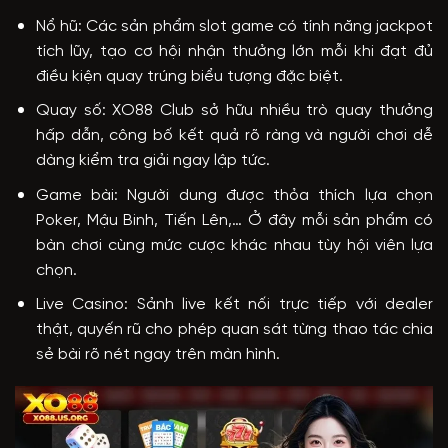
Nổ hũ: Các sản phẩm slot game có tính năng jackpot
tích lũy, tạo cơ hội nhận thưởng lớn mỗi khi đạt đủ
điều kiện quay trúng biểu tượng đặc biệt.
Quay số: XO88 Club sở hữu nhiều trò quay thưởng
hấp dẫn, công bố kết quả rõ ràng và người chơi dễ
dàng kiểm tra giải ngay lập tức.
Game bài: Người dung được thỏa thích lựa chọn
Poker, Mậu Binh, Tiến Lên,… Ở đây mỗi sản phẩm có
bàn chơi cùng mức cược khác nhau tùy hội viên lựa
chọn.
Live Casino: Sảnh live kết nối trực tiếp với dealer
thật, quyến rũ cho phép quan sát từng thao tác chia
sẻ bài rõ nét ngay trên màn hình.