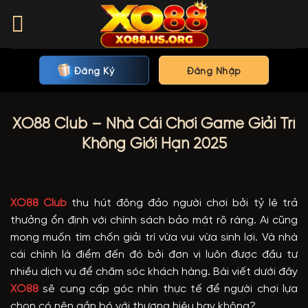
Chuyển
đến
nội
dung
Đăng Ký
Đăng Nhập
XO88 Club – Nhà Cái Chơi Game Giải Trí
Không Giới Hạn 2025
XO88 Club
thu hút đông đảo người chơi bởi tỷ lệ trả
thưởng ổn định với chính sách bảo mật rõ ràng. Ai cũng
mong muốn tìm chốn giải trí vừa vui vừa sinh lợi. Và nhà
cái chính là điểm đến đó bởi đơn vị luôn được đầu tư
nhiều dịch vụ để chăm sóc khách hàng. Bài viết dưới đây
XO88
sẽ cung cấp góc nhìn thực tế để người chơi lựa
chọn có nên gắn bó với thương hiệu hay không?