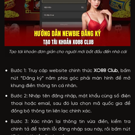
Tạo tài khoản đơn giản cho người mới bắt đầu đến nhà cái
Bước 1: Truy cập website chính thức
XO88 Club
, bấm
nút “Đăng ký” nằm phía góc phải màn hình để mở
khung điền thông tin cá nhân.
Bước 2: Nhập tên đăng nhập, mật khẩu cùng số điện
thoại hoặc email, sau đó lựa chọn mã quốc gia để
đồng bộ thông tin liên lạc chính xác.
Bước 3: Xác nhận lại thông tin vừa điền, kiểm tra
chính tả để tránh lỗi đăng nhập sau này, rồi bấm nút