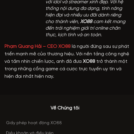
với idol và streamer xinh đẹp. Với hệ
thống nội dung đa dạng, tính năng
hiện đại và nhiều ưu đãi dành riêng
cho thành viên,
XO88
cam kết mang
đến trải nghiệm giải trí online chân
thực, kịch tính và an toàn.
Phạm Quang Hải – CEO XO88
là người đứng sau sự phát
triển mạnh mẽ của thương hiệu. Với nền tảng công nghệ
và tầm nhìn chiến lược, anh đã đưa
XO88
trở thành một
trong những cổng game cá cược trực tuyến uy tín và
hiện đại nhất hiện nay.
Về Chúng tôi
Giấy phép hoạt động XO88
Điều khoản và điều kiện