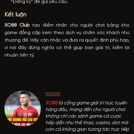
“Đăng ký” để gửi yêu cầu.
Kết luận
XO88 Club
tạo điểm nhấn cho người chơi bằng kho
game đẳng cấp kèm theo dịch vụ chăm sóc khách như
thượng đế. Hãy cân nhắc và đưa ra quyết định phù hợp,
vì nơi đây đúng nghĩa có thể giúp bạn giải trí, kiếm lợi
nhuận tiền tỷ.
XO88
là cổng game giải trí trực tuyến
hàng đầu, mang đến cho người chơi
không chỉ các sảnh game cá cược
hấp dẫn như thể thao, casino, slot mà
còn cả không gian tương tác trực tiếp