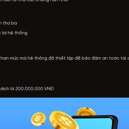
m thứ ba
 lợi hệ thống
 hạn mức mà hệ thống đã thiết lập để bảo đảm an toàn tài ch
o dịch là 200.000.000 VNĐ