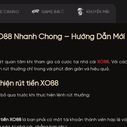
VE CASINO
GAME BÀI
KHUYẾN MÃI
XO88 Nhanh Chóng – Hướng Dẫn Mới 
iệt quan tâm khi tham gia cá cược tại nhà cái
XO88
. Với cá
 rút thưởng chỉ trong vài phút đơn giản và hiệu quả.
hiện rút tiền XO88
bỏ qua trước khi thực hiện lệnh rút thưởng:
 tiền XO88
là bạn phải có một tài khoản thành viên hợp lệ v
h nào từ nhà cái, chẳng hạn như: