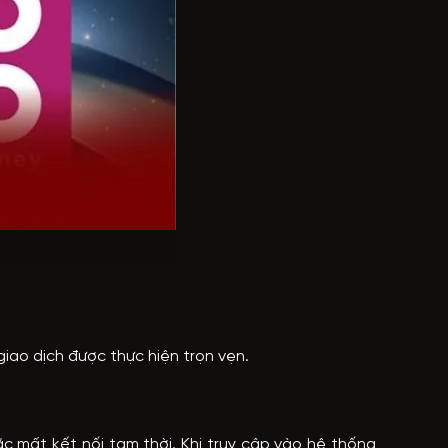
iao dịch được thực hiện trọn vẹn.
c mất kết nối tạm thời. Khi truy cập vào hệ thống