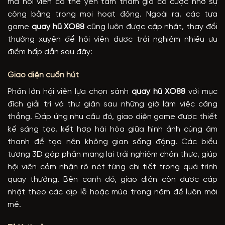
mà hội viên có thể yên tâm tham gia cá cược nhờ sự
công bằng trong mọi hoạt động. Ngoài ra, các tựa
game
quay hũ XO88
cũng luôn được cập nhật, thay đổi
thường xuyên để hội viên được trải nghiệm nhiều ưu
điểm hấp dẫn sau đây:
Giao diện cuốn hút
Phần lớn hội viên lựa chọn sảnh
quay hũ XO88
với mục
đích giải trí và thư giãn sau những giờ làm việc căng
thẳng. Đáp ứng nhu cầu đó, giao diện game được thiết
kế sáng tạo, kết hợp hài hòa giữa hình ảnh cùng âm
thanh để tạo nên không gian sống động. Các biểu
tượng 3D góp phần mang lại trải nghiệm chân thực, giúp
hội viên cảm nhận rõ nét từng chi tiết trong quá trình
quay thưởng. Bên cạnh đó, giao diện còn được cập
nhật theo các dịp lễ hoặc mùa trong năm để luôn mới
mẻ.