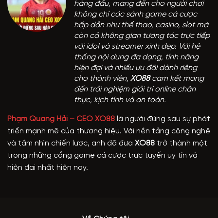
hàng đầu, mang đến cho người chơi
không chỉ các sảnh game cá cược
hấp dẫn như thể thao, casino, slot mà
còn cả không gian tương tác trực tiếp
với idol và streamer xinh đẹp. Với hệ
thống nội dung đa dạng, tính năng
hiện đại và nhiều ưu đãi dành riêng
cho thành viên,
XO88
cam kết mang
đến trải nghiệm giải trí online chân
thực, kịch tính và an toàn.
Phạm Quang Hải – CEO XO88
là người đứng sau sự phát
triển mạnh mẽ của thương hiệu. Với nền tảng công nghệ
và tầm nhìn chiến lược, anh đã đưa
XO88
trở thành một
trong những cổng game cá cược trực tuyến uy tín và
hiện đại nhất hiện nay.