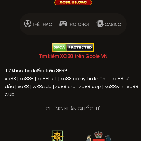
THỂ THAO
TRÒ CHƠI
CASINO
Tìm kiếm XO88 trên Goole VN
Từ khóa tìm kiếm trên SERP:
xo88 | xo888 | xo88bet | xo88 có uy tín không | xo88 lừa
đảo | xo88 | w88club | xo88 pro | xo88 app | xo88win | xo88
club
CHỨNG NHẬN QUỐC TẾ