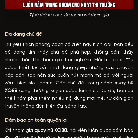
Tỷ lệ thắng cược ấn tượng khi tham gia
Đa dạng chủ đề
Dù yêu thích phong cách cổ điển hay hiện đại, bạn đều
dễ dàng tìm thấy chủ đề phù hợp, không cảm thấy
nhàm chán khi tham gia trải nghiệm. Mỗi trò chơi đều
được thiết kế bắt mắt, lồng ghép những câu chuyện
hấp dẫn, tạo nên sức cuốn hút mạnh mẽ đối với người
yêu thích slot game. Các chủ đề trong sảnh
quay hũ
XO88
cũng thường xuyên được làm mới. Do đó, bạn có
thể khám phá thêm nhiều nội dung mới mẻ, từ dân gian
truyền thống đến hiện đại sáng tạo.
Đảm bảo an toàn quyền lợi
Khi tham gia
quay hũ XO88
, hội viên luôn được đảm bảo
đầy đủ quyền lợi và lợi ích cá nhân trong suốt quá trình