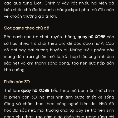
cao qua từng lượt. Chính vì vậy, rất nhiều hội viên đã
kiên nhẫn chờ đợi khoảnh khắc jackpot phát nổ để nhận
về khoản thưởng giá trị lớn.
Slot game theo chủ đề
Bên cạnh các trò chơi truyền thống,
quay hũ XO88
còn
sở hữu nhiều trò chơi theo chủ đề độc đáo như Ai Cập
cổ đại hay đại dương huyền bí. Những siêu phẩm này
mang đến trải nghiệm mới lạ, kết hợp hiệu ứng hình ảnh
sắc nét và âm thanh sống động, tạo nên sức hấp dẫn
khó cưỡng.
Phiên bản 3D
Thể loại
quay hũ XO88
tiếp theo mà bạn nên thử chính
là phiên bản 3D, nơi mọi hình ảnh được thiết kế sống
động và chân thực theo công nghệ hiện đại. Nhờ đồ
họa 3D sắc nét, môi trường chơi tại đây sẽ trở nên sinh
động như thật, tạo cảm giác chân thực trong từng chi