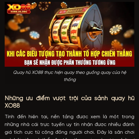
Quay hũ XO88 thực hiện quay theo guồng quay của hệ
thống
Những ưu điểm vượt trội của sảnh quay hũ
XO88
Tính đến hiện tại, nền tảng được xem là một trong
những nhà cái trực tuyến uy tín nhận được nhiều đánh
giá tích cực từ cộng đồng người chơi. Đây là sân chơi