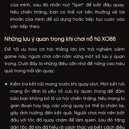
của mình, sau đó nhấn nút “Spin” để bắt đầu quay.
Nếu chiến thắng, bạn có thể rút tiền thưởng về tài
khoản của mình để sử dụng hoặc tiếp tục cược vào
ván tiếp theo.
Những lưu ý quan trọng khi chơi nổ hũ XO88
Để tối ưu hóa cơ hội thắng lớn khi trải nghiệm sảnh
game này, người chơi cần nắm vững một số lưu ý quan
trọng. Dưới đây là những điều cần nhớ để nâng cao hiệu
quả trong mỗi lần quay:
Kiểm tra kết nối mạng trước khi quay slot: Một kết nối
mạng ổn định là yếu tố cực kỳ quan trọng để đảm
bảo bạn không bỏ lỡ cơ hội chiến thắng. Nếu mạng bị
gián đoạn hay lag, các vòng quay có thể bị chậm lại,
gây ảnh hưởng đến kết quả. Người chơi mới nên bắt
đầu với tốc độ quay chậm để làm quen, sau đó tăng
dần tốc độ khi đã hiểu rõ cách thức và biết cách điều