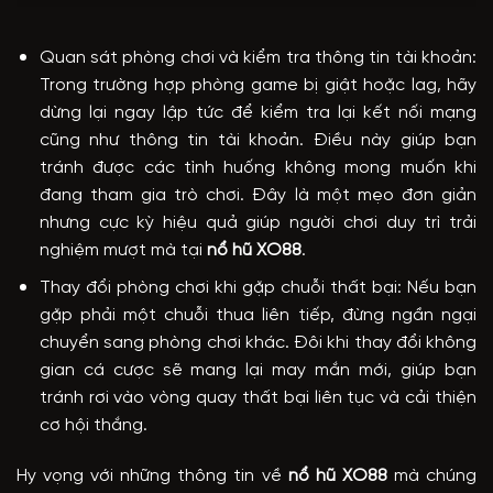
Quan sát phòng chơi và kiểm tra thông tin tài khoản:
Trong trường hợp phòng game bị giật hoặc lag, hãy
dừng lại ngay lập tức để kiểm tra lại kết nối mạng
cũng như thông tin tài khoản. Điều này giúp bạn
tránh được các tình huống không mong muốn khi
đang tham gia trò chơi. Đây là một mẹo đơn giản
nhưng cực kỳ hiệu quả giúp người chơi duy trì trải
nghiệm mượt mà tại
nổ hũ XO88
.
Thay đổi phòng chơi khi gặp chuỗi thất bại: Nếu bạn
gặp phải một chuỗi thua liên tiếp, đừng ngần ngại
chuyển sang phòng chơi khác. Đôi khi thay đổi không
gian cá cược sẽ mang lại may mắn mới, giúp bạn
tránh rơi vào vòng quay thất bại liên tục và cải thiện
cơ hội thắng.
Hy vọng với những thông tin về
nổ hũ XO88
mà chúng