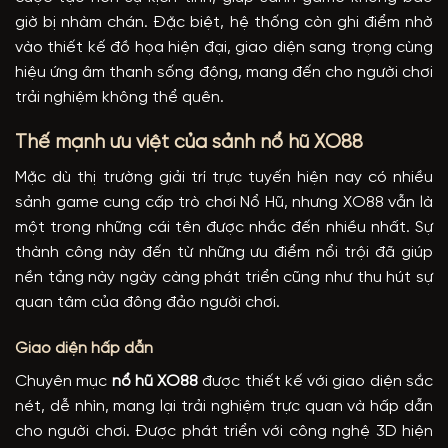
giờ bị nhàm chán. Đặc biệt, hệ thống còn ghi điểm nhờ
vào thiết kế đồ họa hiện đại, giao diện sang trọng cùng
hiệu ứng âm thanh sống động, mang đến cho người chơi
trải nghiệm không thể quên.
Thế mạnh ưu việt của sảnh nổ hũ XO88
Mặc dù thị trường giải trí trực tuyến hiện nay có nhiều
sảnh game cung cấp trò chơi Nổ Hũ, nhưng XO88 vẫn là
một trong những cái tên được nhắc đến nhiều nhất. Sự
thành công này đến từ những ưu điểm nổi trội đã giúp
nền tảng này ngày càng phát triển cũng như thu hút sự
quan tâm của đông đảo người chơi.
Giao diện hấp dẫn
Chuyên mục
nổ hũ XO88
được thiết kế với giao diện sắc
nét, dễ nhìn, mang lại trải nghiệm trực quan và hấp dẫn
cho người chơi. Được phát triển với công nghệ 3D hiện