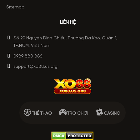
Sitemap
LIÊN HỆ
Số 29 Nguyễn Đình Chiểu, Phường Đa Kao, Quận 1,
TP.HCM, Việt Nam
0989 880 886
support@xo88.us.org
THỂ THAO
TRÒ CHƠI
CASINO