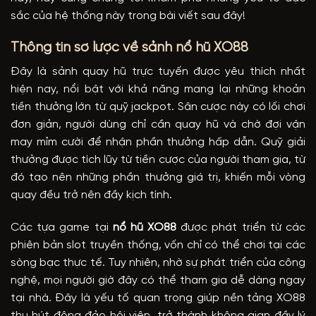
sắc của hệ thống này trong bài viết sau đây!
Thông tin sơ lược về sảnh nổ hũ XO88
Đây là sảnh quay hũ trực tuyến được yêu thích nhất
hiện nay, nổi bật với khả năng mang lại những khoản
tiền thưởng lớn từ quỹ jackpot. Sân cược này có lối chơi
đơn giản, người dùng chỉ cần quay hũ và chờ đợi vận
may mỉm cười để nhận phần thưởng hấp dẫn. Quỹ giải
thưởng được tích lũy từ tiền cược của người tham gia, từ
đó tạo nên những phần thưởng giá trị, khiến mỗi vòng
quay đều trở nên đầy kịch tính.
Các tựa game tại
nổ hũ XO88
được phát triển từ các
phiên bản slot truyền thống, vốn chỉ có thể chơi tại các
sòng bạc thực tế. Tuy nhiên, nhờ sự phát triển của công
nghệ, mọi người giờ đây có thể tham gia dễ dàng ngay
tại nhà. Đây là yếu tố quan trọng giúp nền tảng XO88
thu hút đông đảo hội viên, trở thành không gian đầy lý