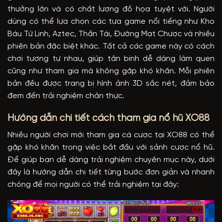
thưởng lớn và có chất lượng đồ họa tuyệt vời. Người
dùng có thể lựa chọn các tựa game nổi tiếng như Kho
Báu Tứ Linh, Aztec, Thần Tài, Đường Mạt Chược và nhiều
phiên bản đặc biệt khác. Tất cả các game này có cách
chơi tương tự nhau, giúp tân binh dễ dàng làm quen
cũng như tham gia mà không gặp khó khăn. Mỗi phiên
bản đều được trang bị hình ảnh 3D sắc nét, đảm bảo
đem đến trải nghiệm chân thực.
Hướng dẫn chi tiết cách tham gia nổ hũ XO88
Nhiều người chơi mới tham gia cá cược tại XO88 có thể
gặp khó khăn trong việc bắt đầu với sảnh cược nổ hũ.
Để giúp bạn dễ dàng trải nghiệm chuyên mục này, dưới
đây là hướng dẫn chi tiết từng bước đơn giản và nhanh
chóng để mọi người có thể trải nghiệm tại đây: