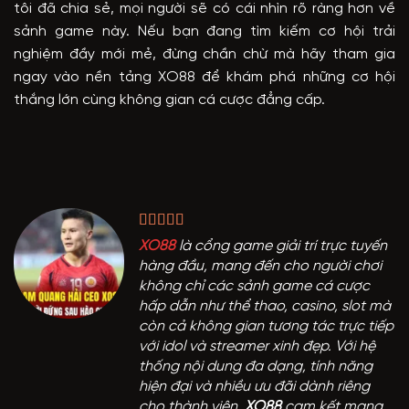
tôi đã chia sẻ, mọi người sẽ có cái nhìn rõ ràng hơn về
sảnh game này. Nếu bạn đang tìm kiếm cơ hội trải
nghiệm đầy mới mẻ, đừng chần chừ mà hãy tham gia
ngay vào nền tảng XO88 để khám phá những cơ hội
thắng lớn cùng không gian cá cược đẳng cấp.
XO88
là cổng game giải trí trực tuyến
hàng đầu, mang đến cho người chơi
không chỉ các sảnh game cá cược
hấp dẫn như thể thao, casino, slot mà
còn cả không gian tương tác trực tiếp
với idol và streamer xinh đẹp. Với hệ
thống nội dung đa dạng, tính năng
hiện đại và nhiều ưu đãi dành riêng
cho thành viên,
XO88
cam kết mang