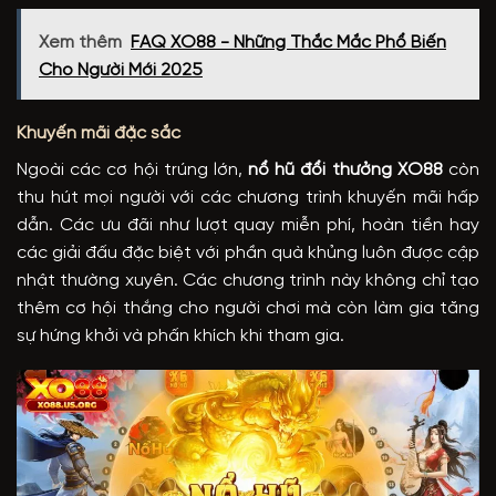
Xem thêm
FAQ XO88 - Những Thắc Mắc Phổ Biến
Cho Người Mới 2025
Khuyến mãi đặc sắc
Ngoài các cơ hội trúng lớn,
nổ hũ đổi thưởng XO88
còn
thu hút mọi người với các chương trình khuyến mãi hấp
dẫn. Các ưu đãi như lượt quay miễn phí, hoàn tiền hay
các giải đấu đặc biệt với phần quà khủng luôn được cập
nhật thường xuyên. Các chương trình này không chỉ tạo
thêm cơ hội thắng cho người chơi mà còn làm gia tăng
sự hứng khởi và phấn khích khi tham gia.