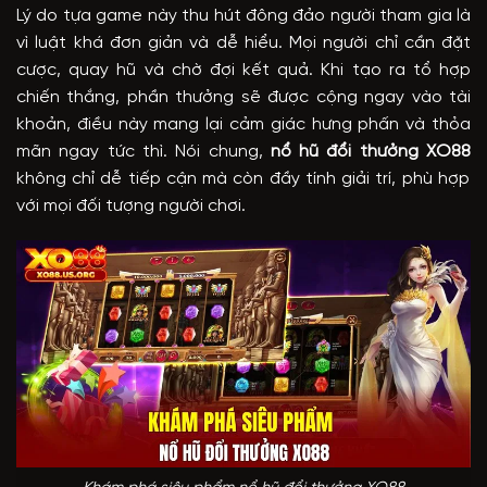
Lý do tựa game này thu hút đông đảo người tham gia là
vì luật khá đơn giản và dễ hiểu. Mọi người chỉ cần đặt
cược, quay hũ và chờ đợi kết quả. Khi tạo ra tổ hợp
chiến thắng, phần thưởng sẽ được cộng ngay vào tài
khoản, điều này mang lại cảm giác hưng phấn và thỏa
mãn ngay tức thì. Nói chung,
nổ hũ đổi thưởng XO88
không chỉ dễ tiếp cận mà còn đầy tính giải trí, phù hợp
với mọi đối tượng người chơi.
Khám phá siêu phẩm nổ hũ đổi thưởng XO88