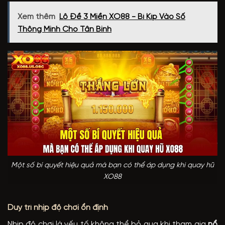
Xem thêm
Lô Đề 3 Miền XO88 - Bí Kíp Vào Số
Thông Minh Cho Tân Binh
Một số bí quyết hiệu quả mà bạn có thể áp dụng khi quay hũ
XO88
Duy trì nhịp độ chơi ổn định
Nhịp độ chơi là yếu tố không thể bỏ qua khi tham gia
nổ