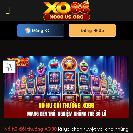
Chuyển
đến
nội
dung
Đăng Ký
Đăng Nhập
14
Th7
Nổ hũ đổi thưởng XO88
là lựa chọn tuyệt vời cho những