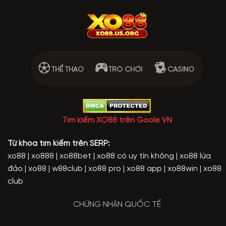
THỂ THAO
TRÒ CHƠI
CASINO
Tìm kiếm XO88 trên Goole VN
Từ khóa tìm kiếm trên SERP:
xo88 | xo888 | xo88bet | xo88 có uy tín không | xo88 lừa
đảo | xo88 | w88club | xo88 pro | xo88 app | xo88win | xo88
club
CHỨNG NHẬN QUỐC TẾ