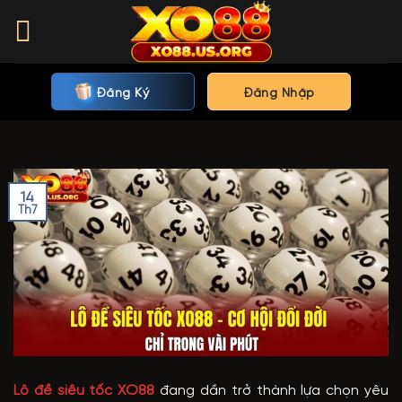
Chuyển
đến
nội
dung
Đăng Ký
Đăng Nhập
14
Th7
Lô đề siêu tốc XO88
đang dần trở thành lựa chọn yêu