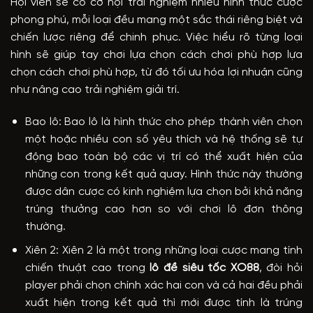
Hội viên sẽ có cơ hội trải nghiệm nhiều hình thức cược
phong phú, mỗi loại đều mang một sắc thái riêng biệt và
chiến lược riêng để chinh phục. Việc hiểu rõ từng loại
hình sẽ giúp tay chơi lựa chọn cách chơi phù hợp lựa
chọn cách chơi phù hợp, từ đó tối ưu hóa lợi nhuận cũng
như nâng cao trải nghiệm giải trí.
Bao lô: Bao lô là hình thức cho phép thành viên chọn
một hoặc nhiều con số yêu thích và hệ thống sẽ tự
động bao toàn bộ các vị trí có thể xuất hiện của
những con trong kết quả quay. Hình thức này thường
được dân cược có kinh nghiệm lựa chọn bởi khả năng
trúng thưởng cao hơn so với chơi lô đơn thông
thường.
Xiên 2: Xiên 2 là một trong những loại cược mang tính
chiến thuật cao trong
lô đề siêu tốc XO88
, đòi hỏi
player phải chọn chính xác hai con và cả hai đều phải
xuất hiện trong kết quả thì mới được tính là trúng