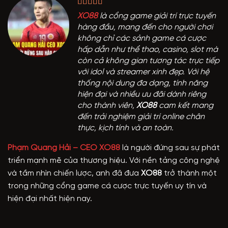
XO88
là cổng game giải trí trực tuyến
hàng đầu, mang đến cho người chơi
không chỉ các sảnh game cá cược
hấp dẫn như thể thao, casino, slot mà
còn cả không gian tương tác trực tiếp
với idol và streamer xinh đẹp. Với hệ
thống nội dung đa dạng, tính năng
hiện đại và nhiều ưu đãi dành riêng
cho thành viên,
XO88
cam kết mang
đến trải nghiệm giải trí online chân
thực, kịch tính và an toàn.
Phạm Quang Hải – CEO XO88
là người đứng sau sự phát
triển mạnh mẽ của thương hiệu. Với nền tảng công nghệ
và tầm nhìn chiến lược, anh đã đưa
XO88
trở thành một
trong những cổng game cá cược trực tuyến uy tín và
hiện đại nhất hiện nay.