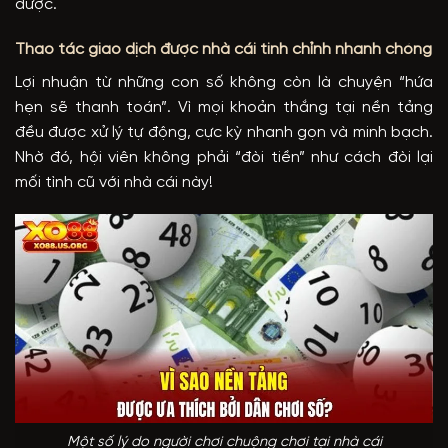
được.
Thao tác giao dịch được nhà cái tinh chỉnh nhanh chóng
Lợi nhuận từ những con số không còn là chuyện “hứa
hẹn sẽ thanh toán”. Vì mọi khoản thắng tại nền tảng
đều được xử lý tự động, cực kỳ nhanh gọn và minh bạch.
Nhờ đó, hội viên không phải “đòi tiền” như cách đòi lại
mối tình cũ với nhà cái này!
Một số lý do người chơi chuộng chơi tại nhà cái