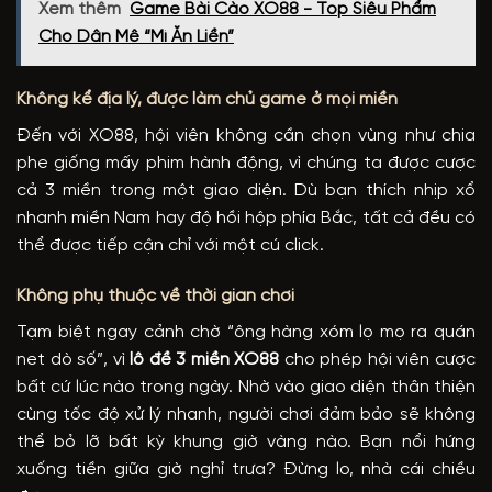
Xem thêm
Game Bài Cào XO88 - Top Siêu Phẩm
Cho Dân Mê “Mì Ăn Liền”
Không kể địa lý, được làm chủ game ở mọi miền
Đến với XO88, hội viên không cần chọn vùng như chia
phe giống mấy phim hành động, vì chúng ta được cược
cả 3 miền trong một giao diện. Dù bạn thích nhịp xổ
nhanh miền Nam hay độ hồi hộp phía Bắc, tất cả đều có
thể được tiếp cận chỉ với một cú click.
Không phụ thuộc về thời gian chơi
Tạm biệt ngay cảnh chờ “ông hàng xóm lọ mọ ra quán
net dò số”, vì
lô đề 3 miền XO88
cho phép hội viên cược
bất cứ lúc nào trong ngày. Nhờ vào giao diện thân thiện
cùng tốc độ xử lý nhanh, người chơi đảm bảo sẽ không
thể bỏ lỡ bất kỳ khung giờ vàng nào. Bạn nổi hứng
xuống tiền giữa giờ nghỉ trưa? Đừng lo, nhà cái chiều