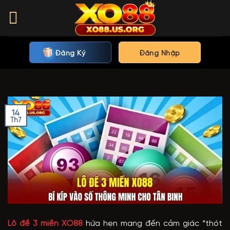
Chuyển
đến
nội
dung
Đăng Ký
Đăng Nhập
14
Th7
Lô đề 3 miền XO88
hứa hẹn mang đến cảm giác “thót