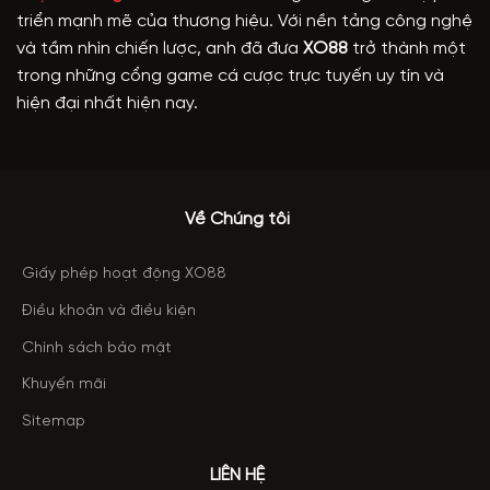
triển mạnh mẽ của thương hiệu. Với nền tảng công nghệ
và tầm nhìn chiến lược, anh đã đưa
XO88
trở thành một
trong những cổng game cá cược trực tuyến uy tín và
hiện đại nhất hiện nay.
Về Chúng tôi
Giấy phép hoạt động XO88
Điều khoản và điều kiện
Chính sách bảo mật
Khuyến mãi
Sitemap
LIÊN HỆ