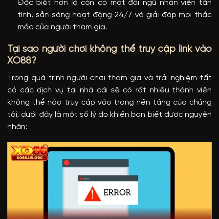
Đặc biệt hơn là còn có một đội ngũ nhân viên tận
tình, sẵn sàng hoạt động 24/7 và giải đáp mọi thắc
mắc của người tham gia.
Tại sao người chơi không thể truy cập link vào
XO88?
Trong quá trình người chơi tham gia và trải nghiệm tất
cả các dịch vụ tại nhà cái sẽ có rất nhiều thành viên
không thể nào truy cập vào trong nền tảng của chúng
tôi, dưới đây là một số lý do khiến bạn biết được nguyên
nhân: