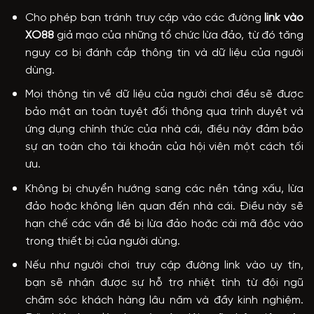
Cho phép bạn tránh truy cập vào các đường
link vào
XO88
giả mạo của những tổ chức lừa đảo, từ đó tăng
nguy cơ bị đánh cắp thông tin và dữ liệu của người
dùng.
Mọi thông tin về dữ liệu của người chơi đều sẽ được
bảo mật an toàn tuyệt đối thông qua trình duyệt và
ứng dụng chính thức của nhà cái, điều này đảm bảo
sự an toàn cho tài khoản của hội viên một cách tối
ưu.
Không bị chuyển hướng sang các nền tảng xấu, lừa
đảo hoặc không liên quan đến nhà cái. Điều này sẽ
hạn chế các vấn đề bị lừa đảo hoặc cài mã độc vào
trong thiết bị của người dùng.
Nếu như người chơi truy cập đường link vào uy tín,
bạn sẽ nhận được sự hỗ trợ nhiệt tình từ đội ngũ
chăm sóc khách hàng lâu năm và đầy kinh nghiệm.