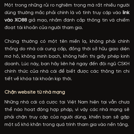
Một trong những rủi ro nghiêm trọng mà rất nhiều người
dùng thường mắc phải chính là vô tình truy cập vào
link
vào XO88
giả mạo, nhằm đánh cắp thông tin và chiếm
đoạt tài khoản của người tham gia.
Chúng thường có một tên miền lạ, không phải chính
thống do nhà cái cung cấp, đồng thời sở hữu giao diện
mơ hồ, không minh bạch, không hiển thị giấy phép kinh
doanh. Lúc này, bạn hãy liên hệ ngay đến đội ngũ CSKH
chính thức của nhà cái để biết được các thông tin chi
tiết về khóa tài khoản kịp thời.
Chặn website từ nhà mạng
Những nhà cái cá cược tại Việt Nam hiện tại vẫn chưa
thể nào hoạt động hợp pháp, vì vậy các nhà mạng sẽ
phải chặn truy cập của người dùng, khiến bạn sẽ gặp
một số khó khăn trong quá trình tham gia vào nền tảng.