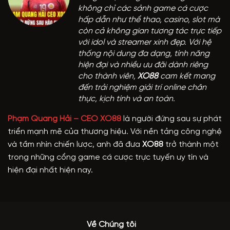
không chỉ các sảnh game cá cược
hấp dẫn như thể thao, casino, slot mà
còn cả không gian tương tác trực tiếp
với idol và streamer xinh đẹp. Với hệ
thống nội dung đa dạng, tính năng
hiện đại và nhiều ưu đãi dành riêng
cho thành viên,
XO88
cam kết mang
đến trải nghiệm giải trí online chân
thực, kịch tính và an toàn.
Phạm Quang Hải – CEO XO88
là người đứng sau sự phát
triển mạnh mẽ của thương hiệu. Với nền tảng công nghệ
và tầm nhìn chiến lược, anh đã đưa
XO88
trở thành một
trong những cổng game cá cược trực tuyến uy tín và
hiện đại nhất hiện nay.
Về Chúng tôi