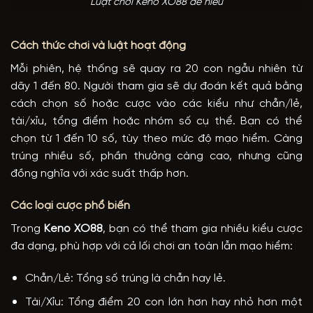
Luật chơi Keno XO88 dễ hiểu
Cách thức chơi và luật hoạt động
Mỗi phiên, hệ thống sẽ quay ra 20 con ngẫu nhiên từ
dãy 1 đến 80. Người tham gia sẽ dự đoán kết quả bằng
cách chọn số hoặc cược vào các kiểu như chẵn/lẻ,
tài/xỉu, tổng điểm hoặc nhóm số cụ thể. Bạn có thể
chọn từ 1 đến 10 số, tùy theo mức độ mạo hiểm. Càng
trúng nhiều số, phần thưởng càng cao, nhưng cũng
đồng nghĩa với xác suất thấp hơn.
Các loại cược phổ biến
Trong
Keno XO88
, bạn có thể tham gia nhiều kiểu cược
đa dạng, phù hợp với cả lối chơi an toàn lẫn mạo hiểm:
Chẵn/Lẻ: Tổng số trúng là chẵn hay lẻ.
Tài/Xỉu: Tổng điểm 20 con lớn hơn hay nhỏ hơn một