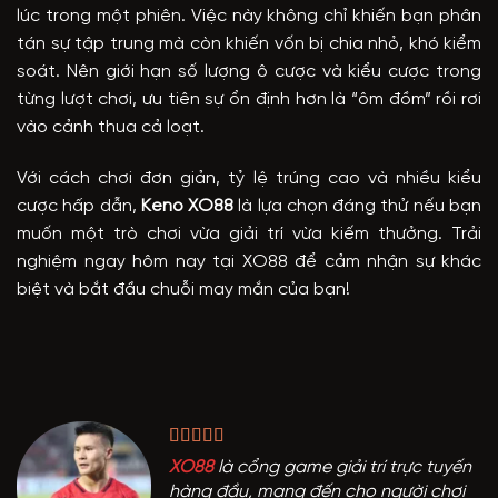
lúc trong một phiên. Việc này không chỉ khiến bạn phân
tán sự tập trung mà còn khiến vốn bị chia nhỏ, khó kiểm
soát. Nên giới hạn số lượng ô cược và kiểu cược trong
từng lượt chơi, ưu tiên sự ổn định hơn là “ôm đồm” rồi rơi
vào cảnh thua cả loạt.
Với cách chơi đơn giản, tỷ lệ trúng cao và nhiều kiểu
cược hấp dẫn,
Keno XO88
là lựa chọn đáng thử nếu bạn
muốn một trò chơi vừa giải trí vừa kiếm thưởng. Trải
nghiệm ngay hôm nay tại XO88 để cảm nhận sự khác
biệt và bắt đầu chuỗi may mắn của bạn!
XO88
là cổng game giải trí trực tuyến
hàng đầu, mang đến cho người chơi