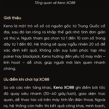
Tổng quan về Keno XO88
Giới thiệu
Keno là một trò xổ số có nguồn gốc từ Trung Quốc cổ
đại, sau đó lan rộng ra khắp thế giới nhờ tính đơn giản
và thú vị. Người tham gia chọn từ 1 đến 10 con số trong
dãy từ 1 đến 80. Hệ thống sẽ quay ngẫu nhiên 20 số để
xác định kết quả. Không cần suy luận phức tạp như
poker hay blackjack, Keno hướng đến yếu tố may mắn –
linh hoạt – dễ chơi, giúp người mới làm quen nhanh
chóng.
Ưu điểm khi chơi tại XO88
So với các nền tảng khác,
Keno XO88
ghi điểm bởi tốc
độ quay siêu nhanh (30–40 giây/lượt), giao diện trực
quan, dễ thao tác cả trên máy tính lẫn điện thoại. Ngoài
ra, hệ thống còn hiển thị kết quả công khai, minh bạch,