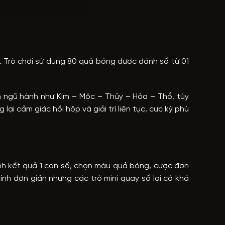
o. Trò chơi sử dụng 80 quả bóng được đánh số từ 01
óm ngũ hành như Kim – Mộc – Thủy – Hỏa – Thổ, tùy
i cảm giác hồi hộp và giải trí liên tục, cực kỳ phù
anh kết quả 1 con số, chọn màu quả bóng, cược đơn
ính đơn giản nhưng các trò mini quay số lại có khả