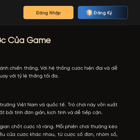
Đăng Nhập
Đăng Ký
ợc Của Game
ành chiến thắng. Với hệ thống cược hiện đại và dễ
ay với tỷ lệ thắng tối đa.
 trường Việt Nam và quốc tế. Trò chơi này vốn xuất
 bởi tính đơn giản, kịch tính và dễ tiếp cận.
 gian chốt cược rõ ràng. Mỗi phiên chơi thường kéo
hiều cửa cược khác nhau, từ cược số đơn, nhóm số,