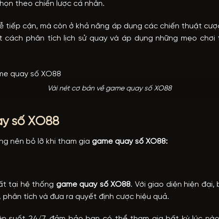
chọn theo chiến lược cá nhân.
 dễ tiếp cận, mà còn ở khả năng áp dụng các chiến thuật cư
t cách phân tích lịch sử quay và áp dụng những mẹo chơi 
Vài nét cơ bản về game quay số XO88
ay số XO88
ng nên bỏ lỡ khi tham gia
game quay số XO88:
ất tại hệ thống
game quay số XO88
. Với giao diện hiện đại
, phân tích và đưa ra quyết định cược hiệu quả.
n suốt 24/7, đảm bảo bạn có thể tham gia bất kỳ lúc nào 