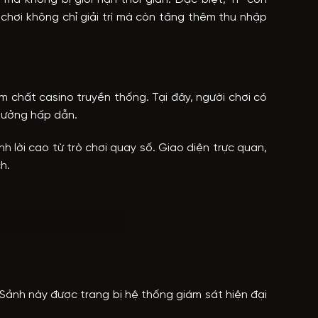
chơi không chỉ giải trí mà còn tăng thêm thu nhập
 chất casino truyền thống. Tại đây, người chơi có
thưởng hấp dẫn.
h lời cao từ trò chơi quay số. Giao diện trực quan,
h.
Sảnh này được trang bị hệ thống giám sát hiện đại