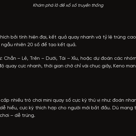
Khám phá lô đề xổ số truyền thống
ích bởi tính hiện đại, kết quả quay nhanh và tỷ lệ trúng ca
 ngẫu nhiên 20 số để tạo kết quả.
ư: Chẵn – Lẻ, Trên – Dưới, Tài – Xỉu, hoặc dự đoán các nh
quay cực nhanh, thời gian chờ chỉ vài chục giây, Keno mang lạ
 cấp nhiều trò chơi mini quay số cực kỳ thú vị như: đoán nh
i dễ hiểu, cực kỳ thích hợp cho người mới bắt đầu. Dù mang t
chơi – dễ trúng.