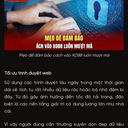
Mẹo để đảm bảo cách vào XO88 luôn mượt mà
Tối ưu trình duyệt web
Sử dụng các trình duyệt lâu ngày trong một thời gian
dài sẽ tích tụ rất nhiều dữ liệu rác hoặc bộ nhớ đệm bị
đầy. Từ đó gây ảnh hưởng đến tốc độ tải trang, đặc
biệt là các nền tảng giải trí có dung lượng lớn như nhà
cái.
Vì vậy người dùng cần thường xuyên dọn dẹp dữ liệu