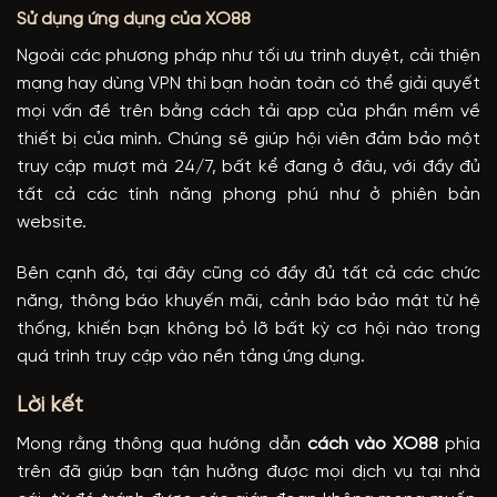
Sử dụng ứng dụng của XO88
Ngoài các phương pháp như tối ưu trình duyệt, cải thiện
mạng hay dùng VPN thì bạn hoàn toàn có thể giải quyết
mọi vấn đề trên bằng cách tải app của phần mềm về
thiết bị của mình. Chúng sẽ giúp hội viên đảm bảo một
truy cập mượt mà 24/7, bất kể đang ở đâu, với đầy đủ
tất cả các tính năng phong phú như ở phiên bản
website.
Bên cạnh đó, tại đây cũng có đầy đủ tất cả các chức
năng, thông báo khuyến mãi, cảnh báo bảo mật từ hệ
thống, khiến bạn không bỏ lỡ bất kỳ cơ hội nào trong
quá trình truy cập vào nền tảng ứng dụng.
Lời kết
Mong rằng thông qua hướng dẫn
cách vào XO88
phía
trên đã giúp bạn tận hưởng được mọi dịch vụ tại nhà