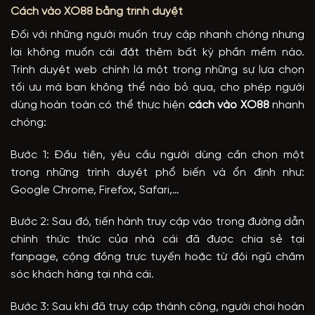
Cách vào XO88 bằng trình duyệt
Đối với những người muốn truy cập nhanh chóng nhưng
lại không muốn cài đặt thêm bất kỳ phần mềm nào.
Trình duyệt web chính là một trong những sự lựa chọn
tối ưu mà bạn không thể nào bỏ qua, cho phép người
dùng hoàn toàn có thể thực hiện
cách vào XO88
nhanh
chóng:
Bước 1: Đầu tiên, yêu cầu người dùng cần chọn một
trong những trình duyệt phổ biến và ổn định như:
Google Chrome, Firefox, Safari,…
Bước 2: Sau đó, tiến hành truy cập vào trong đường dẫn
chính thức thức của nhà cái đã được chia sẻ tại
fanpage, cộng đồng trực tuyến hoặc từ đội ngũ chăm
sóc khách hàng tại nhà cái.
Bước 3: Sau khi đã truy cập thành công, người chơi hoàn