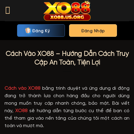
Chuyển
đến
nội
dung
Đăng Ký
Đăng Nhập
Cách Vào XO88 – Hướng Dẫn Cách Truy
Cập An Toàn, Tiện Lợi
Cách vào XO88
bằng trình duyệt và ứng dụng di động
đang trở thành lựa chọn hàng đầu cho người dùng
mong muốn truy cập nhanh chóng, bảo mật. Bài viết
này,
XO88
sẽ hướng dẫn từng bước cụ thể để bạn có
thể tham gia vào nền tảng của chúng tôi một cách an
toàn và mượt mà.