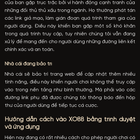
của bạn gặp trục trặc bởi vì hành động cạnh tranh của
những đối thủ thủ xấu trong ngành. Họ thường phát tán
các link giả mạo, làm gián đoạn quá trình tham gia của
người dùng. Điều này khiến bạn gặp một số khó khăn
trong quá trình truy cập, tuy nhiên chúng tôi vẫn đang
xử lý để mang đến cho người dùng những đường liên kết
chính xác và an toàn.
Nhà cái đang bảo trì
Nhà cái sẽ bảo trì trang web để cập nhật thêm nhiều
tính năng, điều này khiến người chơi không thể truy cập
vào trong nền tảng như bình thường. Mà phải vào các
đường link phụ đã được chúng tôi thông báo đến hộp
thư của người dùng để tiếp tục cá cược.
Hướng dẫn cách vào XO88 bằng trình duyệt
và ứng dụng
Hiện nay đang có rất nhiều cách cho phép người chơi có