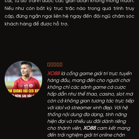
cái, từ đó tránh được các gián đoạn không mong muốn.
Nếu như còn bất kỳ trục trặc nào trong quá trình truy
cập, đừng ngần ngại liên hệ ngay đến đội ngũ chăm sóc
khách hàng để được hỗ trợ.
XO88
là cổng game giải trí trực tuyến
hàng đầu, mang đến cho người chơi
không chỉ các sảnh game cá cược
hấp dẫn như thể thao, casino, slot mà
còn cả không gian tương tác trực tiếp
với idol và streamer xinh đẹp. Với hệ
thống nội dung đa dạng, tính năng
hiện đại và nhiều ưu đãi dành riêng
cho thành viên,
XO88
cam kết mang
đến trải nghiệm giải trí online chân