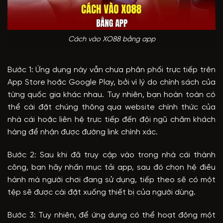
Cách vào XO88 bằng app
Bước 1: Ứng dụng này vẫn chưa phân phối trực tiếp trên
App Store hoặc Google Play, bởi vì lý do chính sách của
từng quốc gia khác nhau. Tuy nhiên, bạn hoàn toàn có
thể cài đặt chúng thông qua website chính thức của
nhà cái hoặc liên hệ trực tiếp đến đội ngũ chăm khách
hàng để nhận được đường link chính xác.
Bước 2: Sau khi đã truy cập vào trong nhà cái thành
công, bạn hãy nhấn mục tải app, sau đó chọn hệ điều
hành mà người chơi đang sử dụng, tiếp theo sẽ có một
tệp sẽ được cài đặt xuống thiết bị của người dùng.
Bước 3: Tuy nhiên, để ứng dụng có thể hoạt động một