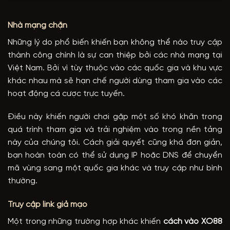
Nhà mạng chặn
Những lý do phổ biến khiến bạn không thể nào truy cập
thành công chính là sự can thiệp bởi các nhà mạng tại
Việt Nam. Bởi vì tùy thuộc vào các quốc gia và khu vực
khác nhau mà sẽ hạn chế người dùng tham gia vào các
hoạt động cá cược trực tuyến.
Điều này khiến người chơi gặp một số khó khăn trong
quá trình tham gia và trải nghiệm vào trong nền tảng
này của chúng tôi. Cách giải quyết cũng khá đơn giản,
bạn hoàn toàn có thể sử dụng IP hoặc DNS để chuyển
mã vùng sang một quốc gia khác và truy cập như bình
thường.
Truy cập link giả mạo
Một trong những trường hợp khác khiến
cách vào XO88