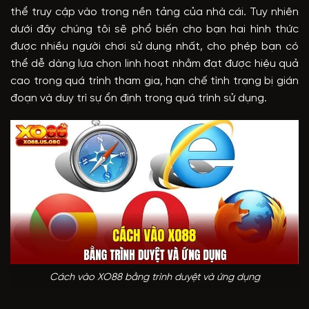
thể truy cập vào trong nền tảng của nhà cái. Tuy nhiên
dưới đây chúng tôi sẽ phổ biến cho bạn hai hình thức
được nhiều người chơi sử dụng nhất, cho phép bạn có
thể dễ dàng lựa chọn linh hoạt nhằm đạt được hiệu quả
cao trong quá trình tham gia, hạn chế tình trạng bị gián
đoạn và duy trì sự ổn định trong quá trình sử dụng.
Cách vào XO88 bằng trình duyệt và ứng dụng